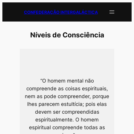
Pular
CONFEDERAÇÃO INTERGALÁCTICA
para
o
conteúdo
Níveis de Consciência
“O homem mental não
compreende as coisas espirituais,
nem as pode compreender, porque
lhes parecem estultícia; pois elas
devem ser compreendidas
espiritualmente. O ho­mem
espiritual compreende todas as