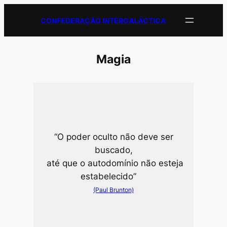
Pular
CONFEDERAÇÃO INTERGALÁCTICA
para
o
conteúdo
Magia
“O poder oculto não deve ser
buscado,
até que o autodomínio não esteja
estabelecido”
(Paul Brunton)